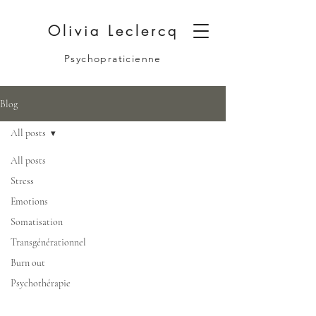
Olivia Leclercq
Psychopraticienne
Blog
All posts
All posts
Stress
Emotions
Somatisation
Transgénérationnel
Burn out
Psychothérapie