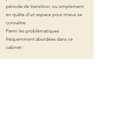
période de transition, ou simplement
en quête d'un espace pour mieux se
connaître.
Parmi les problématiques
fréquemment abordées dans ce
cabinet :
La pression et le stress liés au travail, le
burn-out
Les questions d'identité, de sens, de
place dans sa vie
Les relations d'emprise et les
difficultés affectives
Le deuil, la séparation, les ruptures de
vie
Les troubles somatiques et