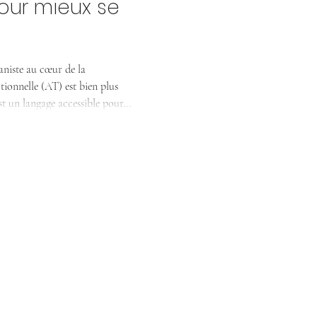
ur mieux se
niste au cœur de la
st un langage accessible pour
omment nous fonctionnons en
ns certains schémas de vie.
t humaniste, elle offre à chacun
on.