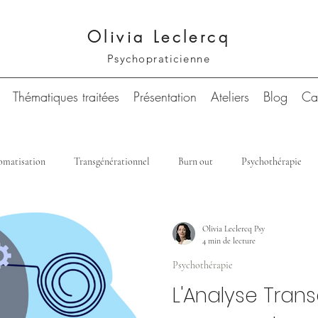
Olivia Leclercq
Psychopraticienne
Thématiques traitées
Présentation
Ateliers
Blog
Ca
omatisation
Transgénérationnel
Burn out
Psychothérapie
Olivia Leclercq Psy
4 min de lecture
Psychothérapie
L'Analyse Trans