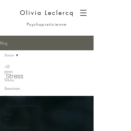
Olivia Leclercq
Psychopraticienne
Blog
Stress
All
posts
Stress
Stress
Emotions
Somatisation
Transgénérationnel
Burn
out
Psychothérapie